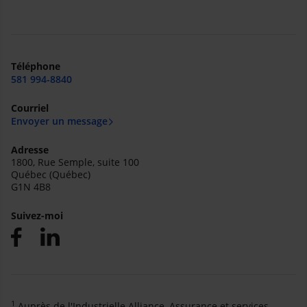
Téléphone
581 994-8840
Courriel
Envoyer un message
Adresse
1800, Rue Semple, suite 100
Québec (Québec)
G1N 4B8
Suivez-moi
1
Auprès de l'Industrielle Alliance, Assurance et services