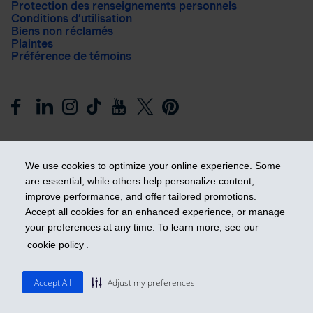
Protection des renseignements personnels
Conditions d’utilisation
Biens non réclamés
Plaintes
Préférence de témoins
We use cookies to optimize your online experience. Some
are essential, while others help personalize content,
improve performance, and offer tailored promotions.
Prendre les devants
Accept all cookies for an enhanced experience, or manage
your preferences at any time. To learn more, see our
cookie policy
.
© 2026 Industrielle Alliance, Assurance et services financiers
inc. - iA Groupe financier. Tous droits réservés.
Accept All
Adjust my preferences