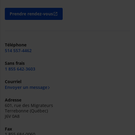
Prendre rendez-vous
open_in_new
Téléphone
514 557-4462
Sans frais
1 855 642-3603
Courriel
Envoyer un message
Adresse
601, rue des Migrateurs
Terrebonne (Québec)
J6V 0A8
Fax
1 855 684-0060