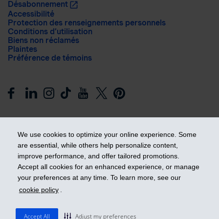
Désabonnement
Accessibilité
Protection des renseignements personnels
Conditions d’utilisation
Biens non réclamés
Plaintes
Préférence de témoins
We use cookies to optimize your online experience. Some
are essential, while others help personalize content,
improve performance, and offer tailored promotions.
Prendre les devants
Accept all cookies for an enhanced experience, or manage
your preferences at any time. To learn more, see our
cookie policy
.
© 2026 Industrielle Alliance, Assurance et services financiers
inc. - iA Groupe financier. Tous droits réservés.
Accept All
Adjust my preferences