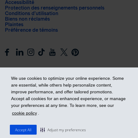
Accessibilité
Protection des renseignements personnels
Conditions d’utilisation
Biens non réclamés
Plaintes
Préférence de témoins
We use cookies to optimize your online experience. Some
are essential, while others help personalize content,
improve performance, and offer tailored promotions.
Prendre les devants
Accept all cookies for an enhanced experience, or manage
your preferences at any time. To learn more, see our
cookie policy
.
© 2026 Industrielle Alliance, Assurance et services financiers
inc. - iA Groupe financier. Tous droits réservés.
Accept All
Adjust my preferences