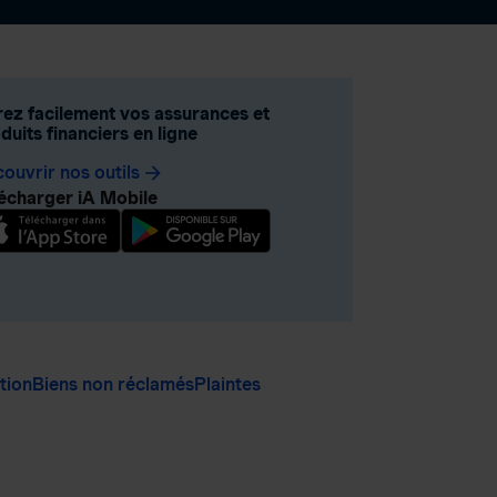
ez facilement vos assurances et
duits financiers en ligne
ouvrir nos outils
arrow_forward
écharger iA Mobile
ation
Biens non réclamés
Plaintes