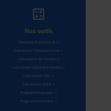
ASSURANCE AUTO
ET HABITATION
Nos outils
565 $ d’économie en moyenne*
Boussole financière iA
Calculateur d’assurance vie
Obtenir une soumission
Calculateur de retraite
Calculateur d’épargne-études
Calculateur CELI
Calculateur REER
Programme poupon
Programme bambin