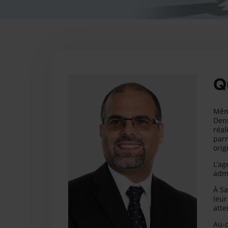
Q
Même
Deni
réal
parm
orig
L’ag
admi
À Sa
leur
atte
Au-d