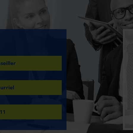
seiller
urriel
411