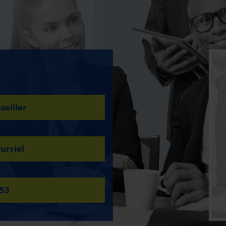
seiller
urriel
453