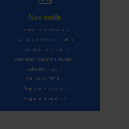
PROGRAMME
POUPON
Nos outils
Assurance accidents
Boussole financière iA
gratuite pour les bébés
âgés entre 15 jours et 12 mois
Calculateur d’assurance vie
Calculateur de retraite
En savoir plus
Calculateur d’épargne-études
Calculateur CELI
Calculateur REER
Programme poupon
Programme bambin