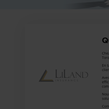
Q
Chez
Toro
En t
clie
Avec
effi
comm
Nous
solu
Comm