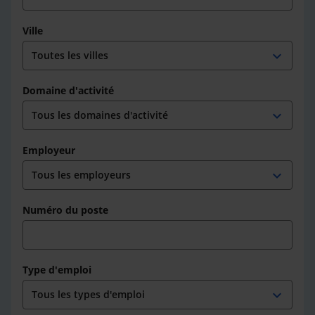
Ville
expand_more
Domaine d'activité
expand_more
Employeur
expand_more
Numéro du poste
Type d'emploi
expand_more