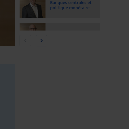
Banques centrales et
politique monétaire
L'inflation et vos
Vidéo précédente
Vidéo suivante
finances personnelles
Pays et marchés
émergents
Qu'est-ce qu'une
action?
Qu'est-ce qu'une