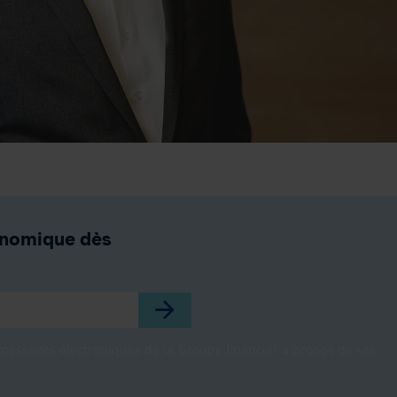
conomique dès
s messages électroniques de iA Groupe financier à propos de ses