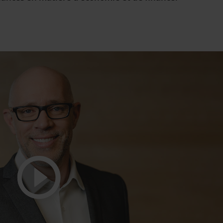
Lire
la
vidéo