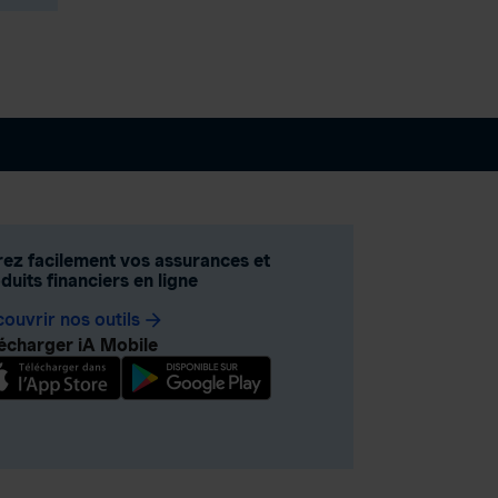
obligation?
Épargne systématique
et investissements
durables
Le marché boursier
ez facilement vos assurances et
duits financiers en ligne
ouvrir nos outils
arrow_forward
écharger iA Mobile
Le marché obligataire
Investissement
étranger et gestion de
la devise