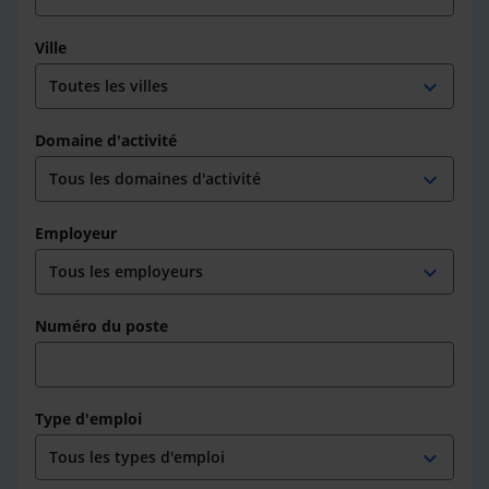
Ville
expand_more
Domaine d'activité
expand_more
Employeur
expand_more
Numéro du poste
Type d'emploi
expand_more