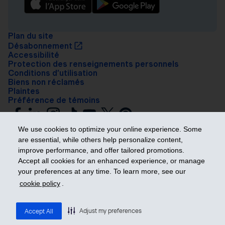
Plan du site
Désabonnement
Accessibilité
Protection des renseignements personnels
Conditions d’utilisation
Biens non réclamés
Plaintes
Préférence de témoins
We use cookies to optimize your online experience. Some
are essential, while others help personalize content,
improve performance, and offer tailored promotions.
Accept all cookies for an enhanced experience, or manage
your preferences at any time. To learn more, see our
Prendre les devants
cookie policy
.
© 2026 Industrielle Alliance, Assurance et services financiers inc. – iA
Groupe financier. Tous droits réservés.
Adjust my preferences
Accept All