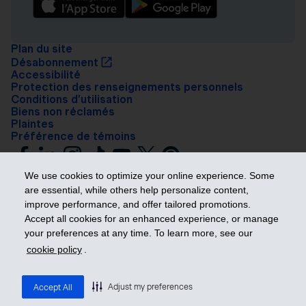
Plan du site
Désabonnement
Accessibilité
Protection des renseignements personnels
Conditions d’utilisation
Biens non réclamés
Plaintes
Préférence de témoins
We use cookies to optimize your online experience. Some
are essential, while others help personalize content,
improve performance, and offer tailored promotions.
Accept all cookies for an enhanced experience, or manage
your preferences at any time. To learn more, see our
Prendre les devants
cookie policy
.
© 2026 Industrielle Alliance, Assurance et services financiers inc. – iA
Groupe financier. Tous droits réservés.
Adjust my preferences
Accept All