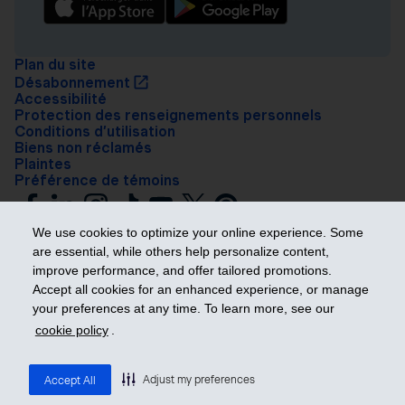
Plan du site
Désabonnement
Accessibilité
Protection des renseignements personnels
Conditions d’utilisation
Biens non réclamés
Plaintes
Préférence de témoins
We use cookies to optimize your online experience. Some
are essential, while others help personalize content,
improve performance, and offer tailored promotions.
Accept all cookies for an enhanced experience, or manage
your preferences at any time. To learn more, see our
Prendre les devants
cookie policy
.
© 2026 Industrielle Alliance, Assurance et services financiers inc. – iA
Groupe financier. Tous droits réservés.
Adjust my preferences
Accept All