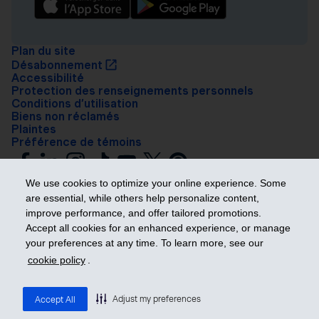
Plan du site
Désabonnement
Accessibilité
Protection des renseignements personnels
Conditions d’utilisation
Biens non réclamés
Plaintes
Préférence de témoins
We use cookies to optimize your online experience. Some
are essential, while others help personalize content,
improve performance, and offer tailored promotions.
Accept all cookies for an enhanced experience, or manage
your preferences at any time. To learn more, see our
Prendre les devants
cookie policy
.
© 2026 Industrielle Alliance, Assurance et services financiers inc. – iA
Groupe financier. Tous droits réservés.
Adjust my preferences
Accept All