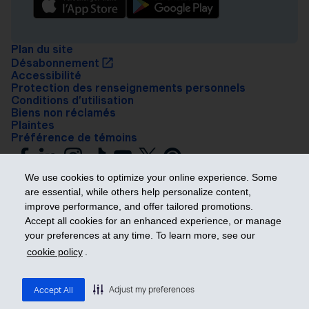
Plan du site
Désabonnement
Accessibilité
Protection des renseignements personnels
Conditions d’utilisation
Biens non réclamés
Plaintes
Préférence de témoins
We use cookies to optimize your online experience. Some
are essential, while others help personalize content,
improve performance, and offer tailored promotions.
Accept all cookies for an enhanced experience, or manage
your preferences at any time. To learn more, see our
Prendre les devants
cookie policy
.
© 2026 Industrielle Alliance, Assurance et services financiers inc. – iA
Groupe financier. Tous droits réservés.
Adjust my preferences
Accept All