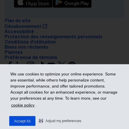
Plan du site
Désabonnement
Accessibilité
Protection des renseignements personnels
Conditions d’utilisation
Biens non réclamés
Plaintes
Préférence de témoins
We use cookies to optimize your online experience. Some
are essential, while others help personalize content,
improve performance, and offer tailored promotions.
Accept all cookies for an enhanced experience, or manage
your preferences at any time. To learn more, see our
Prendre les devants
cookie policy
.
© 2026 Industrielle Alliance, Assurance et services financiers inc. – iA
Groupe financier. Tous droits réservés.
Adjust my preferences
Accept All