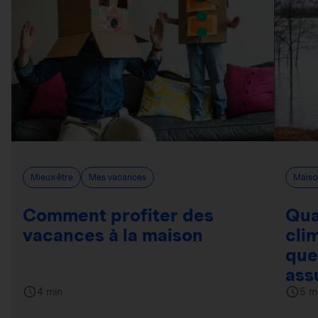
Mieux-être
Mes vacances
Maiso
Comment profiter des
Qua
vacances à la maison
cli
que
ass
4 min
5 m