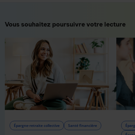
Vous souhaitez poursuivre votre lecture
Épargne-retraite collective
Santé financière
Éparg
Écono