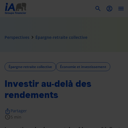
To
navigate_next
Perspectives
Épargne-retraite collective
Épargne-retraite collective
Économie et investissement
Investir au-delà des
rendements
ios_share
Partager
schedule
5 min