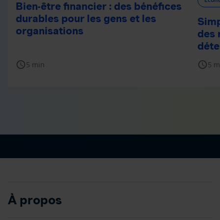
Bien-être financier : des bénéfices
durables pour les gens et les
Simp
organisations
des 
déte
schedule
schedule
5 min
5 m
À propos