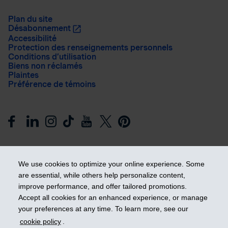
Plan du site
Désabonnement
Accessibilité
Protection des renseignements personnels
Conditions d’utilisation
Biens non réclamés
Plaintes
Préférence de témoins
We use cookies to optimize your online experience. Some
are essential, while others help personalize content,
improve performance, and offer tailored promotions.
Prendre les devants
Accept all cookies for an enhanced experience, or manage
your preferences at any time. To learn more, see our
cookie policy
.