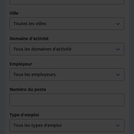
Ville
expand_more
Domaine d'activité
expand_more
Employeur
expand_more
Numéro du poste
Type d'emploi
expand_more