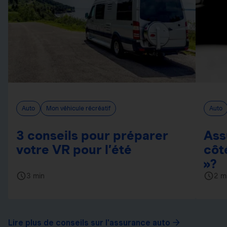
Auto
Mon véhicule récréatif
Auto
3 conseils pour préparer
Ass
votre VR pour l’été
côt
»?
3 min
2 m
Lire plus de conseils sur l'assurance auto