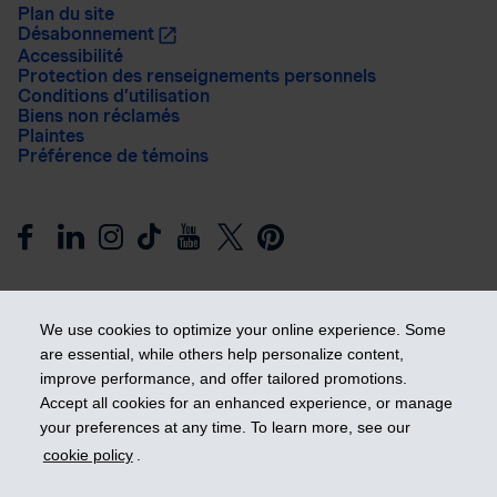
Plan du site
Désabonnement
Accessibilité
Protection des renseignements personnels
Conditions d’utilisation
Biens non réclamés
Plaintes
Préférence de témoins
We use cookies to optimize your online experience. Some
are essential, while others help personalize content,
improve performance, and offer tailored promotions.
Prendre les devants
Accept all cookies for an enhanced experience, or manage
your preferences at any time. To learn more, see our
cookie policy
.
© 2026 Industrielle Alliance, Assurance et services financiers
inc. - iA Groupe financier. Tous droits réservés.