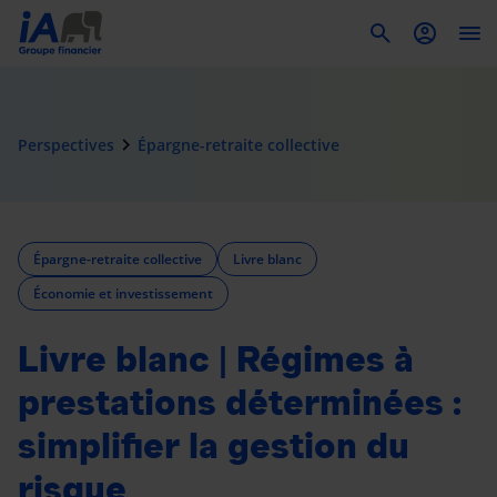
To
navigate_next
Perspectives
Épargne-retraite collective
Épargne-retraite collective
Livre blanc
Économie et investissement
Livre blanc | Régimes à
prestations déterminées :
simplifier la gestion du
risque