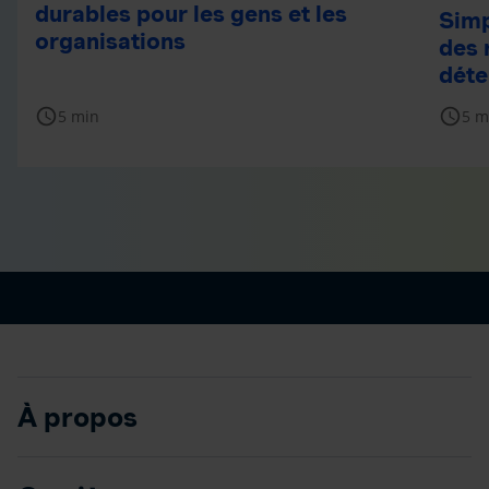
durables pour les gens et les
Simp
organisations
des 
déte
schedule
schedule
5 min
5 m
À propos