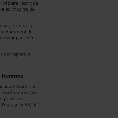
r réduire l’écart de
nt au chapitre de
épargne-retraite
pte notamment du
ière sur pause en
s par rapport à
es femmes
pour améliorer leur
elui des hommes en
t privés de
t l’épargne (IRE) de