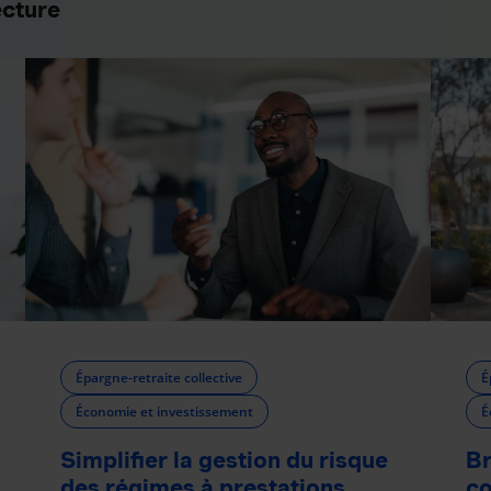
ecture
Épargne-retraite collective
É
Économie et investissement
É
Simplifier la gestion du risque
Br
des régimes à prestations
co