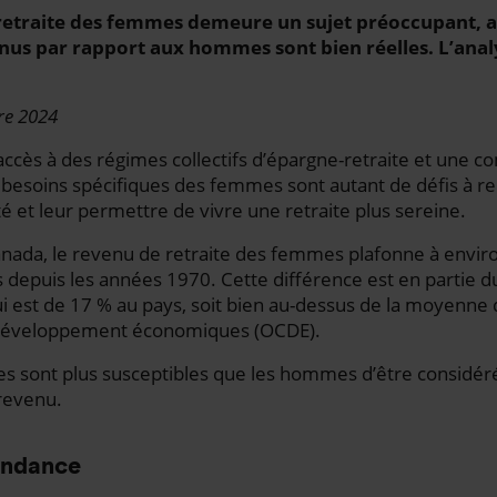
 retraite des femmes demeure un sujet préoccupant, a
enus par rapport aux hommes sont bien réelles. L’anal
re 2024
 l’accès à des régimes collectifs d’épargne-retraite et une
besoins spécifiques des femmes sont autant de défis à re
é et leur permettre de vivre une retraite plus sereine.
anada, le revenu de retraite des femmes plafonne à envir
depuis les années 1970. Cette différence est en partie due 
ui est de 17 % au pays, soit bien au-dessus de la moyenne 
 développement économiques (OCDE).
es sont plus susceptibles que les hommes d’être consid
revenu.
endance