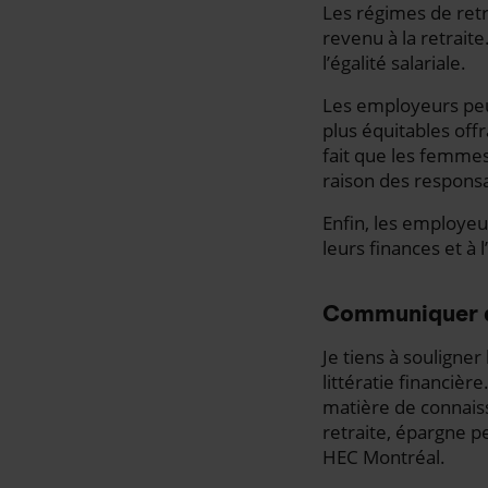
Les régimes de retra
revenu à la retrait
l’égalité salariale.
Les employeurs peu
plus équitables off
fait que les femmes
raison des responsab
Enfin, les employe
leurs finances et à 
Communiquer d
Je tiens à soulign
littératie financiè
matière de connaiss
retraite, épargne per
HEC Montréal.