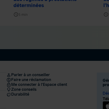
déterminées
l’
schedule
schedule
5 min
Parler à un conseiller
Faire une réclamation
Gér
Me connecter à l’Espace client
pro
Zone conseils
Déc
Durabilité
Tél