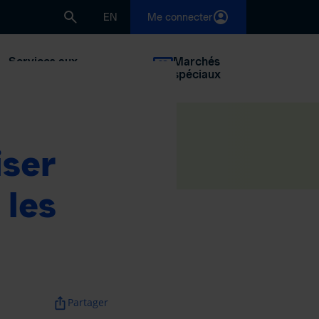
EN
Me connecter
Services aux
Marchés
concessionnaires
spéciaux
iser
 les
ios_share
Partager