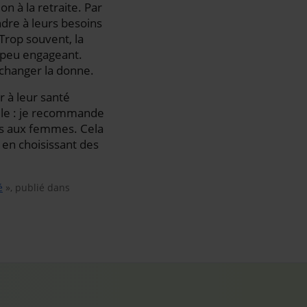
on à la retraite. Par
dre à leurs besoins
Trop souvent, la
e peu engageant.
changer la donne.
r à leur santé
elle : je recommande
es aux femmes. Cela
 en choisissant des
é
», publié dans