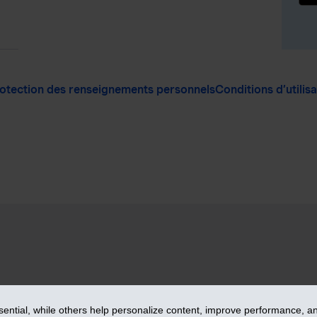
otection des renseignements personnels
Conditions d’utilis
anciers inc. - iA Groupe financier. Tous droits réservés.
ntial, while others help personalize content, improve performance, and