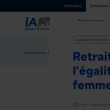
Particuliers
Entreprises
Assurance
collective
Épargne-retraite collect
Retrai
navigate_next
Perspectives
Épargne-retraite collective
l’égal
femme
schedule
2 min
-
Rédigé par