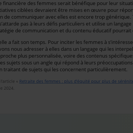
tie financière des femmes serait bénéfique pour leur situati
tiatives ciblées devraient être mises en œuvre pour répon
on de communiquer avec elles est encore trop générique. 
attarde pas à leurs défis particuliers et utilise un langag
atégie de communication et du contenu éducatif pourrait 
lle a fait son temps. Pour inciter les femmes à s’intéresse
vons nous adresser à elles dans un langage qui les interp
proche plus personnalisée, voire des contenus spécifiqu
les sujets sous un angle qui répond à leurs préoccupations
 traitant de sujets qui les concernent particulièrement.
l’article «
Retraite des femmes : plus d’équité pour plus de sérénit
e 2024.