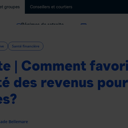
 et groupes
Conseillers et courtiers
Régimes de retraite
Immobilier
collectifs
ive
Santé financière
te | Comment favor
ité des revenus pour
s?
Jade Bellemare