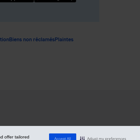
ation
Biens non réclamés
Plaintes
 offer tailored
Accept All
Adjust my preferences