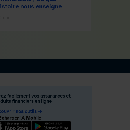
histoire nous enseigne
5 min
ez facilement vos assurances et
duits financiers en ligne
ouvrir nos outils
arrow_forward
écharger iA Mobile