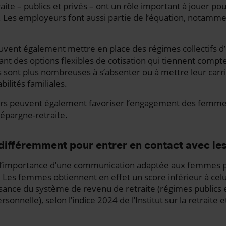
ite – publics et privés – ont un rôle important à jouer pou
e. Les employeurs font aussi partie de l’équation, notamme
vent également mettre en place des régimes collectifs d’
rant des options flexibles de cotisation qui tiennent com
 sont plus nombreuses à s’absenter ou à mettre leur carr
ilités familiales.
urs peuvent également favoriser l’engagement des femme
l’épargne-retraite.
ifféremment pour entrer en contact avec l
er l’importance d’une communication adaptée aux femmes 
re. Les femmes obtiennent en effet un score inférieur à c
ance du système de revenu de retraite (régimes publics e
sonnelle), selon l’indice 2024 de l’Institut sur la retraite e