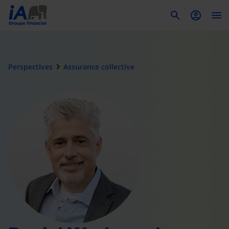
To
navigate_next
Perspectives
Assurance collective