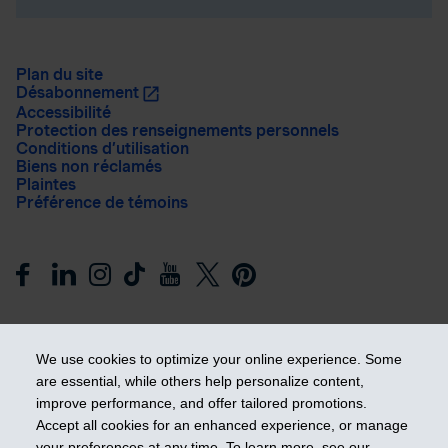
Plan du site
Désabonnement
Accessibilité
Protection des renseignements personnels
Conditions d’utilisation
Biens non réclamés
Plaintes
Préférence de témoins
We use cookies to optimize your online experience. Some
are essential, while others help personalize content,
improve performance, and offer tailored promotions.
Prendre les devants
Accept all cookies for an enhanced experience, or manage
your preferences at any time. To learn more, see our