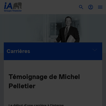
To
Carrières
Témoignage de Michel
Pelletier
Le début d’une carrière à l’interne