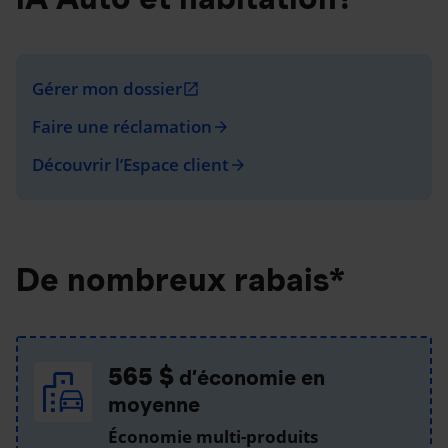
Gérer mon dossier
open_in_new
Faire une réclamation
arrow_forward
Découvrir l’Espace client
arrow_forward
De nombreux rabais*
565 $
d’économie en
moyenne
Économie multi-produits