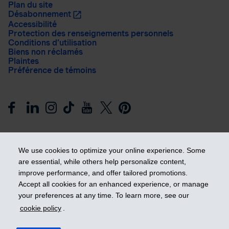
Plan du site
Désabonnement
Accessibilité
Protection des renseignements personnels
Conditions d’utilisation
Biens non réclamés
Plaintes
Préférence de témoins
We use cookies to optimize your online experience. Some
are essential, while others help personalize content,
improve performance, and offer tailored promotions.
Prendre les devants
Accept all cookies for an enhanced experience, or manage
your preferences at any time. To learn more, see our
cookie policy
.
© 2026 Industrielle Alliance, Assurance et services financiers
inc. - iA Groupe financier. Tous droits réservés.