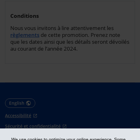
Conditions
Nous vous invitons à lire attentivement les
règlements
de cette promotion. Prenez note
que les dates ainsi que les détails seront dévoilés
au courant de l’année 2024.
English
Accessibilité
Sécurité et confidentialité
Conditions d'utilisation
We use cookies to optimize your online experience. Some