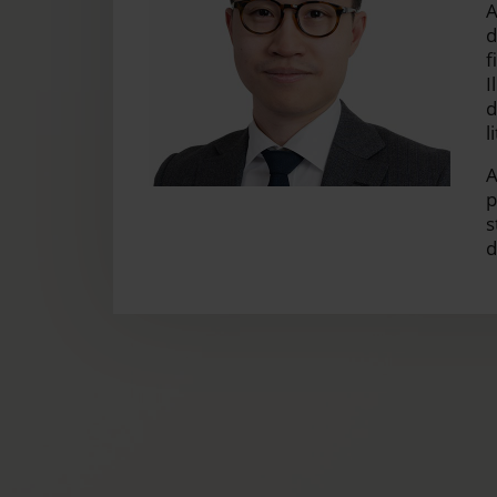
A
d
f
I
d
l
A
p
s
d