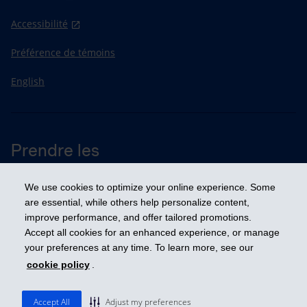
Accessibilité
Préférence de témoins
English
Prendre les
devants
We use cookies to optimize your online experience. Some
are essential, while others help personalize content,
improve performance, and offer tailored promotions.
© 2026 Industrielle Alliance, Assurance et services financiers inc. - iA
Groupe financier. Tous droits réservés.
Accept all cookies for an enhanced experience, or manage
your preferences at any time. To learn more, see our
cookie policy
.
Accept All
Adjust my preferences
Le masculin est utilisé dans le seul but d’alléger le texte.