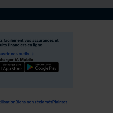
z facilement vos assurances et
its financiers en ligne
uvrir nos outils
arrow_forward
charger iA Mobile
ilisation
Biens non réclamés
Plaintes