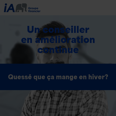
Un conseiller
en amélioration
continue
Quessé que ça mange en hiver?