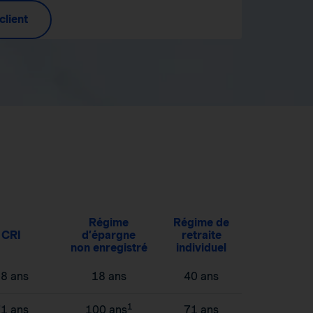
client
Régime
Régime de
CRI
d’épargne
retraite
non enregistré
individuel
8 ans
18 ans
40 ans
1
1 ans
100 ans
71 ans