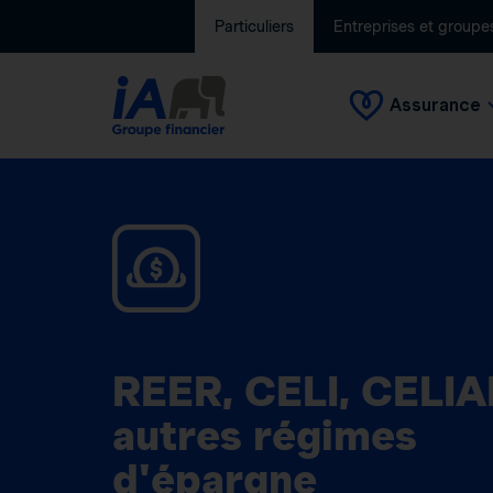
Particuliers
Entreprises et groupe
Assurance
REER, CELI, CELIA
autres régimes
d'épargne