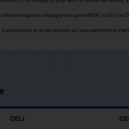
anification d’un voyage ou pour avoir un revenu de retraite, 
ifférents régimes d’épargne tels que le REER, le CELI, le CE
à sélectionner le ou les produits qui vous permettront d’atte
e
CELI
CE