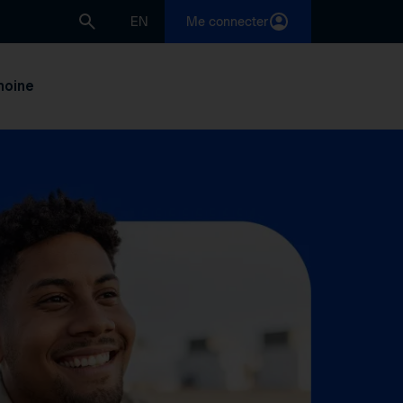
EN
Me connecter
moine