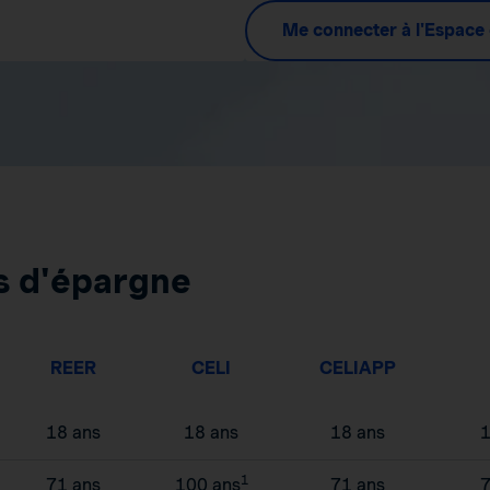
Me connecter à l'Espace 
s d'épargne
REER
CELI
CELIAPP
18 ans
18 ans
18 ans
1
1
71 ans
100 ans
71 ans
7