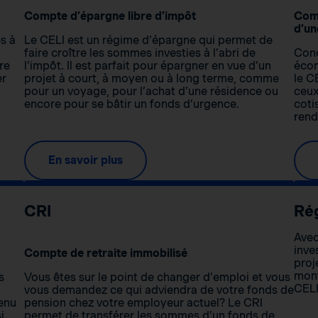
Compte d’épargne libre d’impôt
Comp
d’un
s à
Le CELI est un régime d’épargne qui permet de
faire croître les sommes investies à l’abri de
Conç
re
l’impôt. Il est parfait pour épargner en vue d’un
écon
er
projet à court, à moyen ou à long terme, comme
le C
pour un voyage, pour l’achat d’une résidence ou
ceux
encore pour se bâtir un fonds d’urgence.
coti
rend
En savoir plus
CRI
Ré
Avec
inve
Compte de retraite immobilisé
proj
mont
s
Vous êtes sur le point de changer d’emploi et vous
CELI
vous demandez ce qui adviendra de votre fonds de
venu
pension chez votre employeur actuel? Le CRI
i
permet de transférer les sommes d’un fonds de