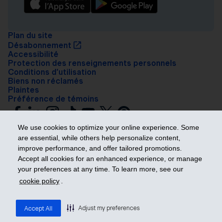
Plan du site
Désabonnement
Accessibilité
Protection des renseignements personnels
Conditions d’utilisation
Biens non réclamés
Plaintes
Préférence de témoins
We use cookies to optimize your online experience. Some
are essential, while others help personalize content,
improve performance, and offer tailored promotions.
Accept all cookies for an enhanced experience, or manage
your preferences at any time. To learn more, see our
Prendre les devants
cookie policy
.
© 2026 Industrielle Alliance, Assurance et services financiers inc. – iA
Groupe financier. Tous droits réservés.
Adjust my preferences
Accept All