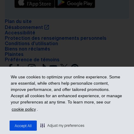
Plan du site
Désabonnement
Accessibilité
Protection des renseignements personnels
Conditions d’utilisation
Biens non réclamés
Plaintes
Préférence de témoins
We use cookies to optimize your online experience. Some
are essential, while others help personalize content,
improve performance, and offer tailored promotions.
Accept all cookies for an enhanced experience, or manage
your preferences at any time. To learn more, see our
Prendre les devants
cookie policy
.
© 2026 Industrielle Alliance, Assurance et services financiers inc. – iA
Groupe financier. Tous droits réservés.
Adjust my preferences
Accept All