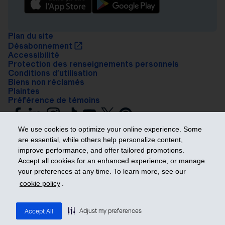
Plan du site
Désabonnement
Accessibilité
Protection des renseignements personnels
Conditions d’utilisation
Biens non réclamés
Plaintes
Préférence de témoins
We use cookies to optimize your online experience. Some
are essential, while others help personalize content,
improve performance, and offer tailored promotions.
Accept all cookies for an enhanced experience, or manage
your preferences at any time. To learn more, see our
Prendre les devants
cookie policy
.
© 2026 Industrielle Alliance, Assurance et services financiers inc. – iA
Groupe financier. Tous droits réservés.
Adjust my preferences
Accept All