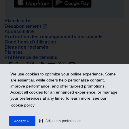
Plan du site
Désabonnement
Accessibilité
Protection des renseignements personnels
Conditions d’utilisation
Biens non réclamés
Plaintes
Préférence de témoins
We use cookies to optimize your online experience. Some
are essential, while others help personalize content,
improve performance, and offer tailored promotions.
Accept all cookies for an enhanced experience, or manage
your preferences at any time. To learn more, see our
Prendre les devants
cookie policy
.
© 2026 Industrielle Alliance, Assurance et services financiers inc. – iA
Groupe financier. Tous droits réservés.
Adjust my preferences
Accept All