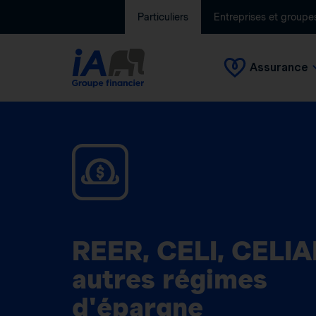
Particuliers
Entreprises et groupe
Assurance
REER, CELI, CELIA
autres régimes
d'épargne