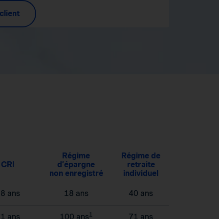
client
Régime
Régime de
CRI
d’épargne
retraite
non enregistré
individuel
8 ans
18 ans
40 ans
1
1 ans
100 ans
71 ans