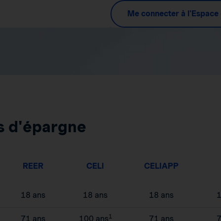
Me connecter à l'Espace 
s d'épargne
REER
CELI
CELIAPP
18 ans
18 ans
18 ans
1
1
71 ans
100 ans
71 ans
7