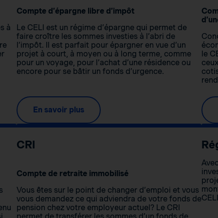
Compte d’épargne libre d’impôt
Comp
d’un
s à
Le CELI est un régime d’épargne qui permet de
faire croître les sommes investies à l’abri de
Conç
re
l’impôt. Il est parfait pour épargner en vue d’un
écon
er
projet à court, à moyen ou à long terme, comme
le C
pour un voyage, pour l’achat d’une résidence ou
ceux
encore pour se bâtir un fonds d’urgence.
coti
rend
En savoir plus
CRI
Ré
Avec
inve
Compte de retraite immobilisé
proj
mont
s
Vous êtes sur le point de changer d’emploi et vous
CELI
vous demandez ce qui adviendra de votre fonds de
venu
pension chez votre employeur actuel? Le CRI
i
permet de transférer les sommes d’un fonds de