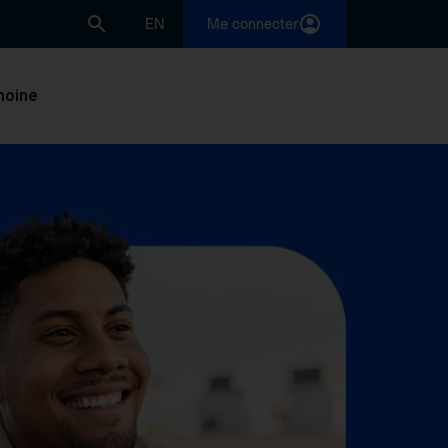
EN
Me connecter
moine