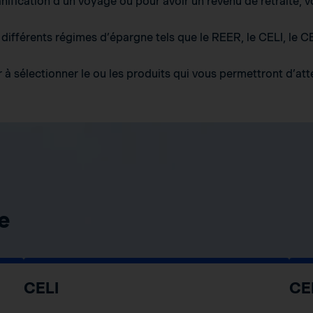
anification d’un voyage ou pour avoir un revenu de retraite, 
ifférents régimes d’épargne tels que le REER, le CELI, le CE
à sélectionner le ou les produits qui vous permettront d’atte
e
CELI
CE