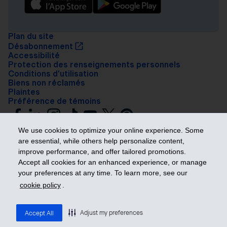
Plan du site
Désabonnement
Accessibilité
Protection des renseignements personnels
Conditions d’utilisation
Biens non réclamés
Plaintes
Préférence de témoins
We use cookies to optimize your online experience. Some
are essential, while others help personalize content,
improve performance, and offer tailored promotions.
Accept all cookies for an enhanced experience, or manage
your preferences at any time. To learn more, see our
Prendre les devants
cookie policy
.
© 2026 Industrielle Alliance, Assurance et services financiers inc. – iA
Groupe financier. Tous droits réservés.
Adjust my preferences
Accept All