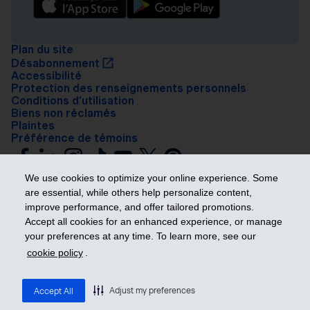
Plan du site
Désabonnement
Accessibilité
Protection des renseignements personnels
Conditions d’utilisation
Biens non réclamés
Plaintes
Préférence de témoins
We use cookies to optimize your online experience. Some
are essential, while others help personalize content,
improve performance, and offer tailored promotions.
Accept all cookies for an enhanced experience, or manage
your preferences at any time. To learn more, see our
Prendre les devants
cookie policy
.
© 2026 Industrielle Alliance, Assurance et services financiers inc. – iA
Groupe financier. Tous droits réservés.
Adjust my preferences
Accept All