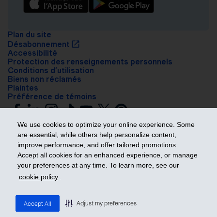
Plan du site
Désabonnement
Accessibilité
Protection des renseignements personnels
Conditions d’utilisation
Biens non réclamés
Plaintes
Préférence de témoins
We use cookies to optimize your online experience. Some
are essential, while others help personalize content,
improve performance, and offer tailored promotions.
Accept all cookies for an enhanced experience, or manage
your preferences at any time. To learn more, see our
Prendre les devants
cookie policy
.
© 2026 Industrielle Alliance, Assurance et services financiers inc. – iA
Groupe financier. Tous droits réservés.
Adjust my preferences
Accept All