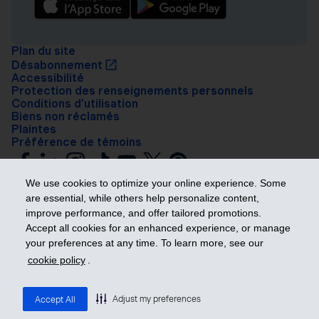
Plan du site
Désabonnement
Accessibilité
Protection des renseignements personnels
Conditions d’utilisation
Biens non réclamés
Plaintes
Préférence de témoins
We use cookies to optimize your online experience. Some
are essential, while others help personalize content,
improve performance, and offer tailored promotions.
Accept all cookies for an enhanced experience, or manage
your preferences at any time. To learn more, see our
Prendre les devants
cookie policy
.
© 2026 Industrielle Alliance, Assurance et services financiers inc. – iA
Groupe financier. Tous droits réservés.
Adjust my preferences
Accept All