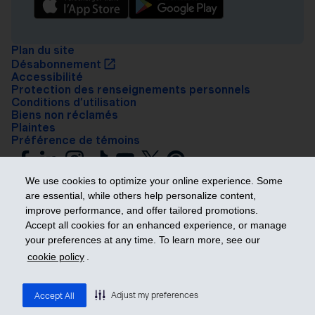
Plan du site
Désabonnement
Accessibilité
Protection des renseignements personnels
Conditions d’utilisation
Biens non réclamés
Plaintes
Préférence de témoins
We use cookies to optimize your online experience. Some
are essential, while others help personalize content,
improve performance, and offer tailored promotions.
Accept all cookies for an enhanced experience, or manage
your preferences at any time. To learn more, see our
Prendre les devants
cookie policy
.
© 2026 Industrielle Alliance, Assurance et services financiers inc. – iA
Groupe financier. Tous droits réservés.
Adjust my preferences
Accept All