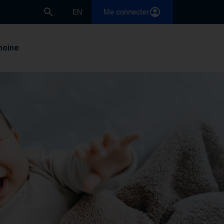
EN
Me connecter
moine