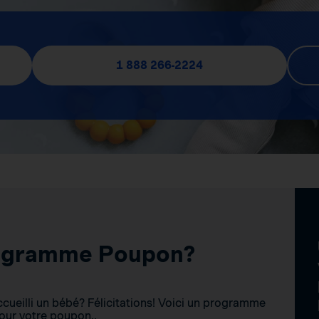
1 888 266-2224
rogramme Poupon?
ueilli un bébé? Félicitations! Voici un programme
our votre poupon..