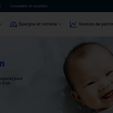
s
Conseillers et courtiers
Épargne et retraite
Gestion de patri
n
orporel pour
 d’un