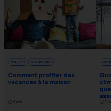
Mieux-être
Mes vacances
Maiso
Comment profiter des
Qua
vacances à la maison
cli
que
ass
4 min
5 m