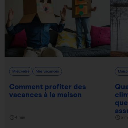
Mieux-être
Mes vacances
Maiso
Comment profiter des
Qua
vacances à la maison
cli
que
ass
4 min
5 m