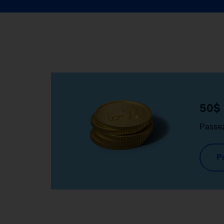
50$ 
Passez
Pr