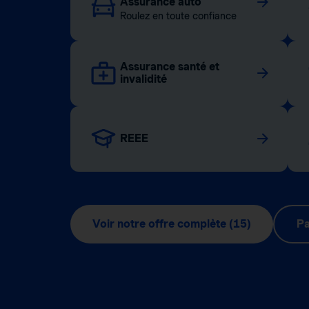
Assurance auto
Roulez en toute confiance
Assurance santé et
invalidité
REEE
Voir notre offre complète (15)
Pa