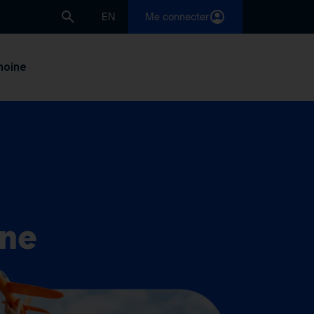
EN
Me connecter
moine
gne