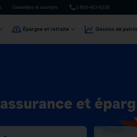
s
Conseillers et courtiers
1-800-463-6236
Épargne et retraite
Gestion de patri
 assurance et épar