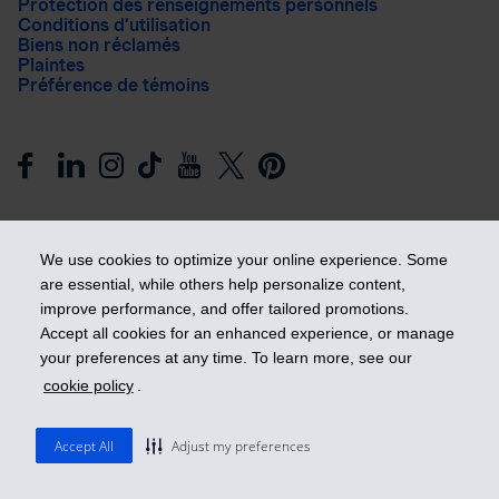
Protection des renseignements personnels
Conditions d’utilisation
Biens non réclamés
Plaintes
Préférence de témoins
We use cookies to optimize your online experience. Some
are essential, while others help personalize content,
improve performance, and offer tailored promotions.
Prendre les devants
Accept all cookies for an enhanced experience, or manage
your preferences at any time. To learn more, see our
cookie policy
.
© 2026 Industrielle Alliance, Assurance et services financiers
inc. - iA Groupe financier. Tous droits réservés.
Accept All
Adjust my preferences