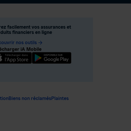
ez facilement vos assurances et
duits financiers en ligne
ouvrir nos outils
arrow_forward
écharger iA Mobile
ation
Biens non réclamés
Plaintes